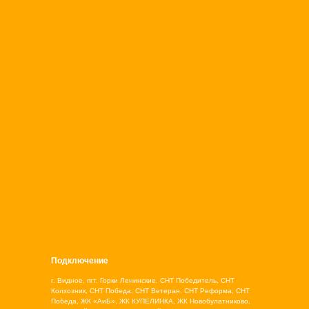
Подключение
г. Видное, пгт. Горки Ленинские, СНТ Победитель, СНТ
Колхозник, СНТ Победа, СНТ Ветеран, СНТ Реформа, СНТ
Победа, ЖК «АиБ», ЖК КУПЕЛИНКА, ЖК Новобулатниково,