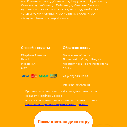
пос. Измайлово, пос. Дубровский, д. Вырубово, д. Суханово, д.
Спасское, д. Жабкино, д. Таболово, д. Спасские Выселки, с.
Булатниково, ЖК «Краски Жизни», ЖК «Радужный», ЖК
«Видный», ЖК «Клубный», ЖК «Зелёные Аллеи», ЖК
«Усадьба Суханово», мкр «Новый».
Способы оплаты
Обратная связь
Сбербанк Онлайн
Московская область,
Uniteller
Ленинский район, г. Видное
Mobigеньги
проспект Ленинского Комсомола
QIWI
д 9 к 3.
+7 (495) 085-45-01
info@inet-telecom.ru
Продолжая использовать сайт, вы даете согласие на
обработку файлов Cookies
и других пользовательских данных, в соответствии с
Политикой обработки персональных данных.
Пожаловаться директору