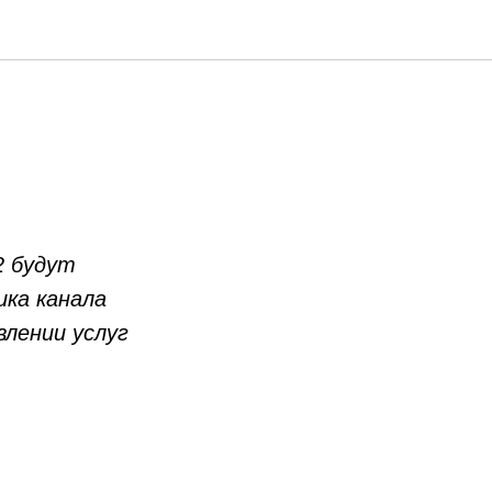
2 будут
ка канала
влении услуг