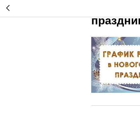
График 
праздни